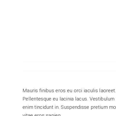
Zum
Inhalt
springen
Mauris finibus eros eu orci iaculis laoreet.
Pellentesque eu lacinia lacus. Vestibulu
enim tincidunt in. Suspendisse pretium mol
vitae eros sapien.